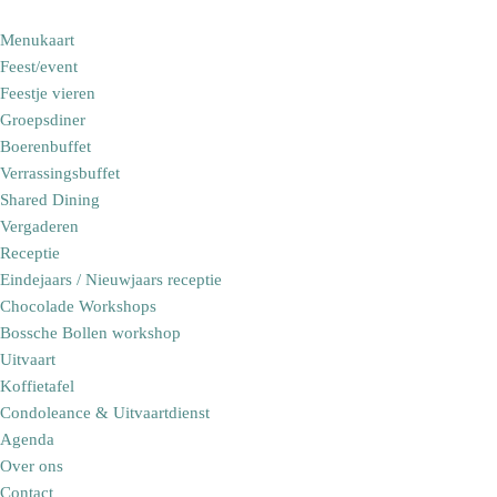
Menukaart
Feest/event
Feestje vieren
Groepsdiner
Boerenbuffet
Verrassingsbuffet
Shared Dining
Vergaderen
Receptie
Eindejaars / Nieuwjaars receptie
Chocolade Workshops
Bossche Bollen workshop
Uitvaart
Koffietafel
Condoleance & Uitvaartdienst
Agenda
Over ons
Contact