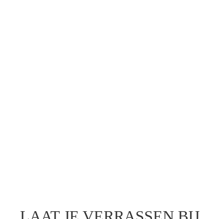
Verschillende luxe mini broodjes; rijkelijk
belegd
LAAT JE VERRASSEN BIJ