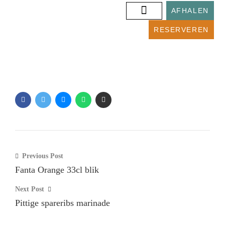
AFHALEN
Coca-Cola 33cl blik
RESERVEREN
Previous Post
Fanta Orange 33cl blik
Next Post
Pittige spareribs marinade