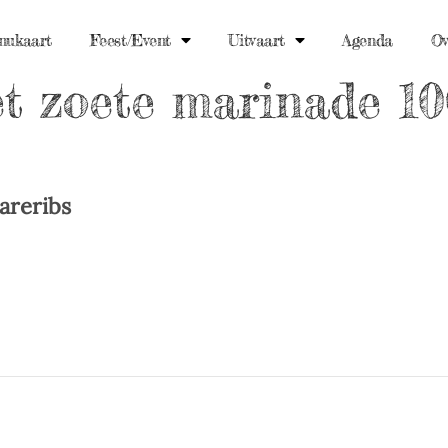
nukaart
Feest/event
Uitvaart
Agenda
Ov
et zoete marinade 1
areribs