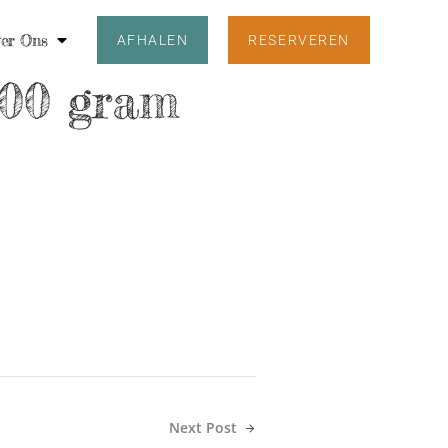
er Ons
AFHALEN
RESERVEREN
000 gram
Next Post