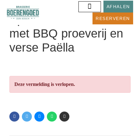
AFHALEN
Spaanse Dansmatinee
RESERVEREN
met BBQ proeverij en
verse Paëlla
Deze vermelding is verlopen.