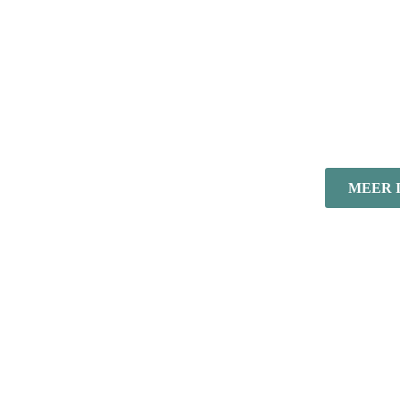
Borr
VRIJMI
RECEP
MEER 